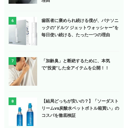
理由
歯医者に褒められ続ける僕が、パナソニ
6
ックの“ドルツ ジェットウォッシャー”を
毎日使い続ける、たった一つの理由
「加齢臭」と断絶するために、本気
7
で“投資”した全アイテムを公開！！
【結局どっちが安いの？】「ソーダスト
8
リームvs炭酸水ペットボトル箱買い」の
コスパを徹底検証