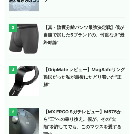
ツ
【真・陰嚢分離パンツ最強決定戦】僕が
3
自腹で試した5ブランドの、忖度なき“最
終結論”
【GripMate レビュー】MagSafeリング
4
難民だった私が最後にたどり着いた“正
解”
【MX ERGO Sガチレビュー】M575か
5
ら“王”への乗り換え。僕が、その“欠
陥”を許してでも、このマウスを愛する