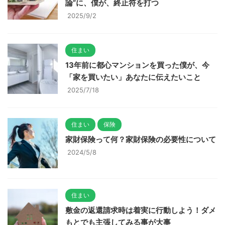
論”に、僕が、終止符を打つ
2025/9/2
住まい
13年前に都心マンションを買った僕が、今
「家を買いたい」あなたに伝えたいこと
2025/7/18
住まい
保険
家財保険って何？家財保険の必要性について
2024/5/8
住まい
敷金の返還請求時は着実に行動しよう！ダメ
もとでも主張してみる事が大事