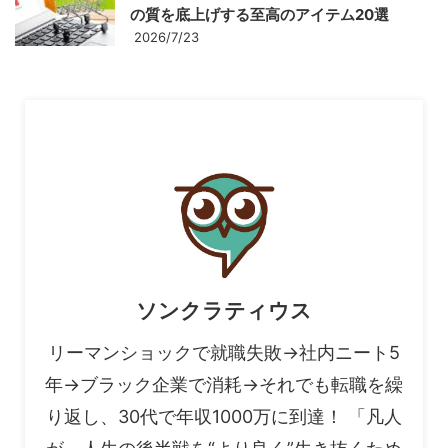
の質を底上げする至高のアイテム20選
2026/7/23
ソンクラティウス
リーマンショックで就職失敗→社内ニート5
年→ブラック企業で消耗→それでも転職を繰
り返し、30代で年収1000万に到達！ 「凡人