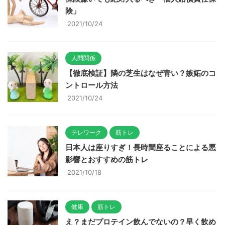
険」
2021/10/24
人間関係
【徹底検証】隣の芝生はなぜ青い？嫉妬のコ
ントロール方法
2021/10/24
テレワーク
筋トレ
日本人は座りすぎ！長時間座ることによる悪
影響とおすすめの筋トレ
2021/10/18
健康
筋トレ
え？まだプロテイン飲んでないの？早く飲め