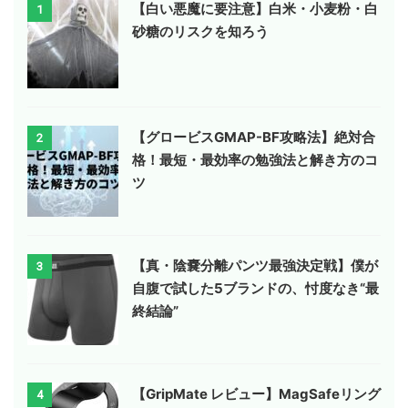
【白い悪魔に要注意】白米・小麦粉・白
1
砂糖のリスクを知ろう
【グロービスGMAP-BF攻略法】絶対合
2
格！最短・最効率の勉強法と解き方のコ
ツ
【真・陰嚢分離パンツ最強決定戦】僕が
3
自腹で試した5ブランドの、忖度なき“最
終結論”
【GripMate レビュー】MagSafeリング
4