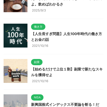
よ。飲めばわかるさ
2025/9/3
働き方
【人生長すぎ問題】人生100年時代の働き方
とお金の話
2021/10/16
副業
【始めるだけで上位１割】副業で新たなスキ
ルを獲得せよ
2021/10/16
NISA
新興国株式インデックス不要論を斬る！だ