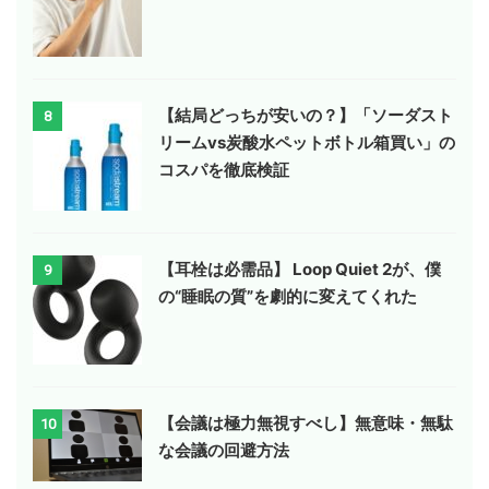
【結局どっちが安いの？】「ソーダスト
8
リームvs炭酸水ペットボトル箱買い」の
コスパを徹底検証
【耳栓は必需品】 Loop Quiet 2が、僕
9
の“睡眠の質”を劇的に変えてくれた
【会議は極力無視すべし】無意味・無駄
10
な会議の回避方法