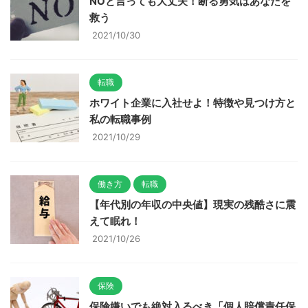
NOと言っても大丈夫！断る勇気はあなたを
救う
2021/10/30
転職
ホワイト企業に入社せよ！特徴や見つけ方と
私の転職事例
2021/10/29
働き方
転職
【年代別の年収の中央値】現実の残酷さに震
えて眠れ！
2021/10/26
保険
保険嫌いでも絶対入るべき「個人賠償責任保