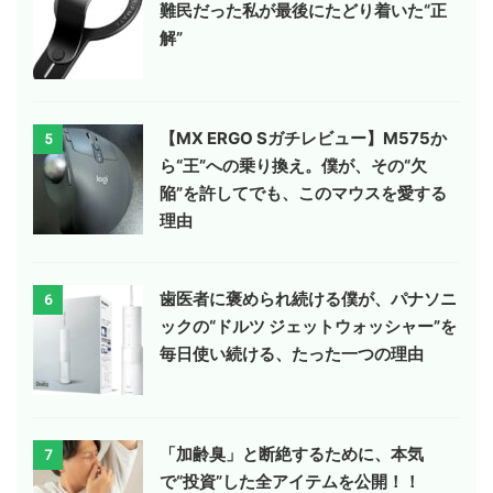
難民だった私が最後にたどり着いた“正
解”
【MX ERGO Sガチレビュー】M575か
5
ら“王”への乗り換え。僕が、その“欠
陥”を許してでも、このマウスを愛する
理由
歯医者に褒められ続ける僕が、パナソニ
6
ックの“ドルツ ジェットウォッシャー”を
毎日使い続ける、たった一つの理由
「加齢臭」と断絶するために、本気
7
で“投資”した全アイテムを公開！！