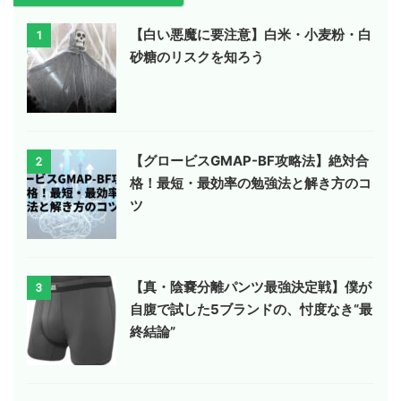
【白い悪魔に要注意】白米・小麦粉・白
1
砂糖のリスクを知ろう
【グロービスGMAP-BF攻略法】絶対合
2
格！最短・最効率の勉強法と解き方のコ
ツ
【真・陰嚢分離パンツ最強決定戦】僕が
3
自腹で試した5ブランドの、忖度なき“最
終結論”