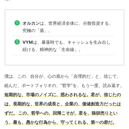
オルカン
は、世界経済全体に、分散投資する、
究極の「盾」。
VYM
は、暴落時でも、キャッシュを生み出し
続ける、精神的な「生命線」。
僕は、この、自分が、心の底から「合理的だ」と、信じて、
組んだ、ポートフォリオの、“哲学”を、もう一度、読み返す。
短期的な、市場のノイズに、惑わされるな。君が、信じたの
は、長期的な、世界の成長と、企業の、価値創造力だったは
ずだ。 この、
哲学への、回帰
こそが、君を、狼狽売りとい
う、最も、愚かな行為から、守ってくれる、第一の砦だ。