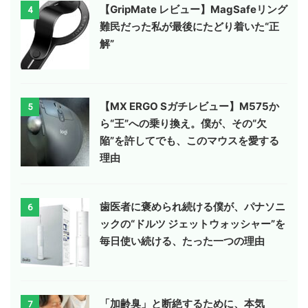
【GripMate レビュー】MagSafeリング
4
難民だった私が最後にたどり着いた“正
解”
【MX ERGO Sガチレビュー】M575か
5
ら“王”への乗り換え。僕が、その“欠
陥”を許してでも、このマウスを愛する
理由
歯医者に褒められ続ける僕が、パナソニ
6
ックの“ドルツ ジェットウォッシャー”を
毎日使い続ける、たった一つの理由
「加齢臭」と断絶するために、本気
7