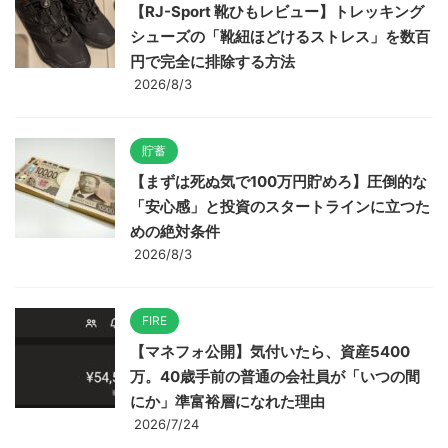
【RJ-Sport 靴ひもレビュー】トレッキング
シューズの「靴紐ほどけるストレス」を数百
円で完全に排除する方法
2026/8/3
貯蓄
【まずは死ぬ気で100万円貯めろ】圧倒的な
「安心感」と投資のスタートラインに立つた
めの絶対条件
2026/8/3
FIRE
【マネフォ公開】気付いたら、資産5400
万。40歳手前の普通の会社員が「いつの間
にか」準富裕層になれた理由
2026/7/24