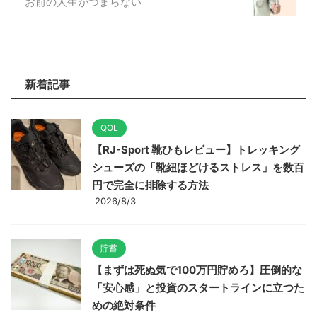
お前の人生がつまらない
新着記事
QOL
【RJ-Sport 靴ひもレビュー】トレッキング
シューズの「靴紐ほどけるストレス」を数百
円で完全に排除する方法
2026/8/3
貯蓄
【まずは死ぬ気で100万円貯めろ】圧倒的な
「安心感」と投資のスタートラインに立つた
めの絶対条件