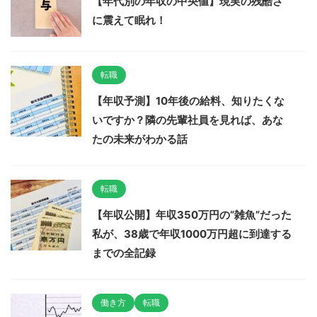
【年代別の年収の中央値】現実の残酷さ
に震えて眠れ！
転職
【年収予測】10年後の給料、知りたくな
いですか？隣の先輩社員を見れば、あな
たの未来がわかる話
転職
【年収公開】年収350万円の“雑魚”だった
私が、38歳で年収1000万円超に到達する
までの全記録
働き方
転職