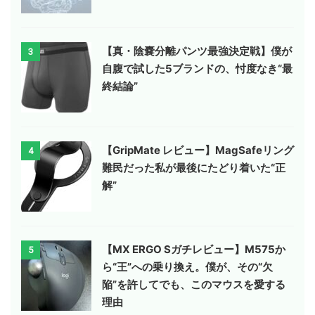
【真・陰嚢分離パンツ最強決定戦】僕が
3
自腹で試した5ブランドの、忖度なき“最
終結論”
【GripMate レビュー】MagSafeリング
4
難民だった私が最後にたどり着いた“正
解”
【MX ERGO Sガチレビュー】M575か
5
ら“王”への乗り換え。僕が、その“欠
陥”を許してでも、このマウスを愛する
理由