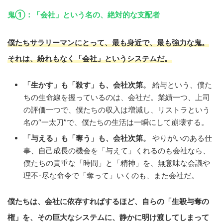
鬼①：「会社」という名の、絶対的な支配者
僕たちサラリーマンにとって、最も身近で、最も強力な鬼。
それは、紛れもなく「会社」というシステムだ。
「生かす」も「殺す」も、会社次第。
給与という、僕た
ちの生命線を握っているのは、会社だ。業績一つ、上司
の評価一つで、僕たちの収入は増減し、リストラという
名の“一太刀”で、僕たちの生活は一瞬にして崩壊する。
「与える」も「奪う」も、会社次第。
やりがいのある仕
事、自己成長の機会を「与えて」くれるのも会社なら、
僕たちの貴重な「時間」と「精神」を、無意味な会議や
理不-尽な命令で「奪って」いくのも、また会社だ。
僕たちは、会社に依存すればするほど、自らの「生殺与奪の
権」を、その巨大なシステムに、静かに明け渡してしまって