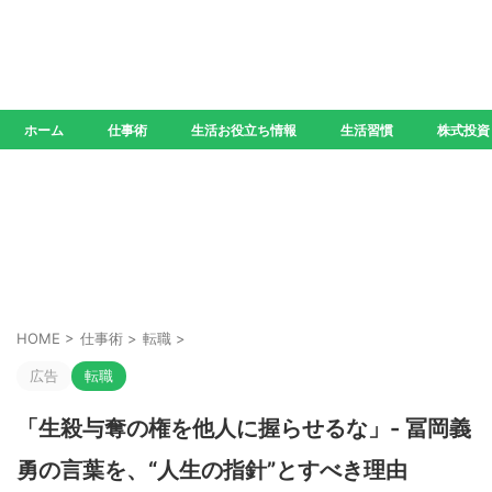
ホーム
仕事術
生活お役立ち情報
生活習慣
株式投資
HOME
>
仕事術
>
転職
>
広告
転職
「生殺与奪の権を他人に握らせるな」- 冨岡義
勇の言葉を、“人生の指針”とすべき理由