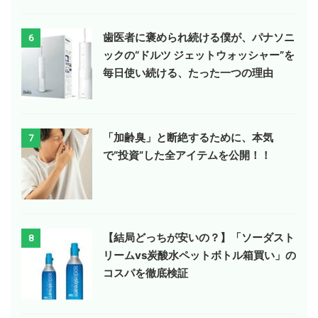
歯医者に褒められ続ける僕が、パナソニ
6
ックの“ドルツ ジェットウォッシャー”を
毎日使い続ける、たった一つの理由
「加齢臭」と断絶するために、本気
7
で“投資”した全アイテムを公開！！
【結局どっちが安いの？】「ソーダスト
8
リームvs炭酸水ペットボトル箱買い」の
コスパを徹底検証