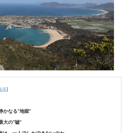
表示
]
かなる“地獄”
大の“嘘”
当の旅は、一人でしかできないのか