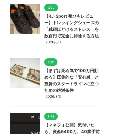
QOL
【RJ-Sport 靴ひもレビュ
ー】トレッキングシューズの
「靴紐ほどけるストレス」を
数百円で完全に排除する方法
2026/8/3
貯蓄
【まずは死ぬ気で100万円貯
めろ】圧倒的な「安心感」と
投資のスタートラインに立つ
ための絶対条件
2026/8/3
FIRE
【マネフォ公開】気付いた
ら、資産5400万。40歳手前