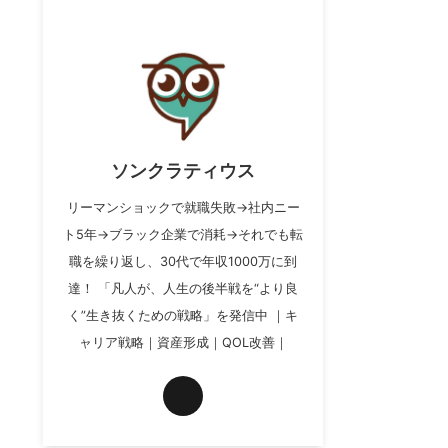
ソンクラティウス
リーマンショックで就職失敗→社内ニー
ト5年→ブラック企業で消耗→それでも転
職を繰り返し、30代で年収1000万に到
達！ 「凡人が、人生の後半戦を“より良
く”生き抜くための戦略」を発信中 ｜キ
ャリア戦略｜資産形成｜QOL改善｜