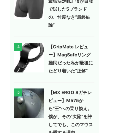
最強決定戦】僕が自腹
で試した5ブランド
の、忖度なき“最終結
論”
【GripMate レビュ
4
ー】MagSafeリング
難民だった私が最後に
たどり着いた“正解”
【MX ERGO Sガチレ
5
ビュー】M575か
ら“王”への乗り換え。
僕が、その“欠陥”を許
してでも、このマウス
を愛する理由