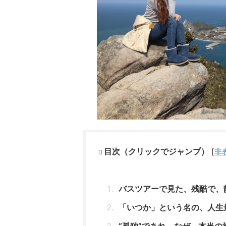
目次（クリックでジャンプ）
[
非
バスツアーで見た、残酷で、静
「いつか」という名の、人生最
“孤独”であれ - なぜ、本