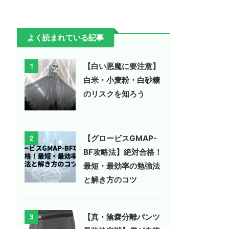
よく読まれている記事
【白い悪魔に要注意】
1
白米・小麦粉・白砂糖
のリスクを知ろう
【グロービスGMAP-
2
BF攻略法】絶対合格！
最短・最効率の勉強法
と解き方のコツ
【真・陰嚢分離パンツ
3