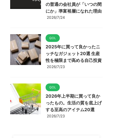
の普通の会社員が「いつの間
にか」準富裕層になれた理由
2026/7/24
QOL
2025年に買って良かったニ
ッチなガジェット20選 生産
性を極限まで高める自己投資
2026/7/23
QOL
2026年上半期に買って良か
ったもの。生活の質を底上げ
する至高のアイテム20選
2026/7/23