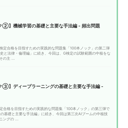
ク②】機械学習の基礎と主要な手法編 - 頻出問題
G検定合格を目指すための実践的な問題集「100本ノック」の第二弾
の歴史と法律・倫理編」に続き、今回は、G検定の試験範囲の中核をな
主 ...
ック③】ディープラーニングの基礎と主要な手法編 -
検定合格を目指すための実践的な問題集「100本ノック」の第三弾で
習の基礎と主要な手法編」に続き、今回は第三次AIブームの中核技
グの ...