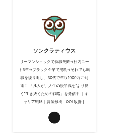
ソンクラティウス
リーマンショックで就職失敗→社内ニー
ト5年→ブラック企業で消耗→それでも転
職を繰り返し、30代で年収1000万に到
達！ 「凡人が、人生の後半戦を“より良
く”生き抜くための戦略」を発信中 ｜キ
ャリア戦略｜資産形成｜QOL改善｜