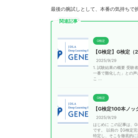
最後の腕試しとして、本番の気持ちで
関連記事
G検定
【G検定】G検定（
2025/9/29
1. 試験結果の概要 受験者数
一番で難化した」との声
こ ...
G検定
【G検定100本ノッ
2025/9/29
はじめに この記事は、
です。 以前の【G検定
特定し、そこを徹底的に潰す