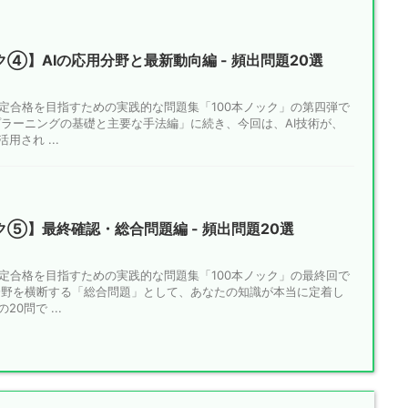
ク④】AIの応用分野と最新動向編 - 頻出問題20選
検定合格を目指すための実践的な問題集「100本ノック」の第四弾で
プラーニングの基礎と主要な手法編」に続き、今回は、AI技術が、
され ...
ク⑤】最終確認・総合問題編 - 頻出問題20選
検定合格を目指すための実践的な問題集「100本ノック」の最終回で
分野を横断する「総合問題」として、あなたの知識が本当に定着し
0問で ...