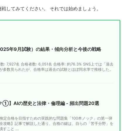
挑戦してみてください。 それでは始めましょう。
2025年9月試験）の結果・傾向分析と今後の戦略
: 7,927名 合格者数: 6,051名 合格率: 約76.3% SNS上では「過去
が多数見られたが、合格率は過去の試験とほぼ同水準で推移した。
ク①】AIの歴史と法律・倫理編 - 頻出問題20選
G検定合格を目指すための実践的な問題集「100本ノック」の第一弾
完全攻略】記事で解説した通り、合格の鍵は、自らの「苦手分野」を
こと ...