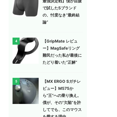
最強決定戦】僕が自腹
で試した5ブランド
の、忖度なき“最終結
論”
【GripMate レビュ
4
ー】MagSafeリング
難民だった私が最後に
たどり着いた“正解”
【MX ERGO Sガチレ
5
ビュー】M575か
ら“王”への乗り換え。
僕が、その“欠陥”を許
してでも、このマウス
を愛する理由