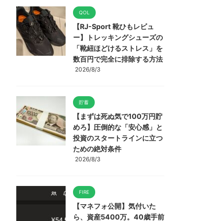
QOL
【RJ-Sport 靴ひもレビュ
ー】トレッキングシューズの
「靴紐ほどけるストレス」を
数百円で完全に排除する方法
2026/8/3
貯蓄
【まずは死ぬ気で100万円貯
めろ】圧倒的な「安心感」と
投資のスタートラインに立つ
ための絶対条件
2026/8/3
FIRE
【マネフォ公開】気付いた
ら、資産5400万。40歳手前