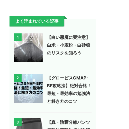
よく読まれている記事
【白い悪魔に要注意】
1
白米・小麦粉・白砂糖
のリスクを知ろう
【グロービスGMAP-
2
BF攻略法】絶対合格！
最短・最効率の勉強法
と解き方のコツ
【真・陰嚢分離パンツ
3