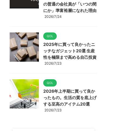
の普通の会社員が「いつの間
にか」準富裕層になれた理由
2026/7/24
QOL
2025年に買って良かったニ
ッチなガジェット20選 生産
性を極限まで高める自己投資
2026/7/23
QOL
2026年上半期に買って良か
ったもの。生活の質を底上げ
する至高のアイテム20選
2026/7/23