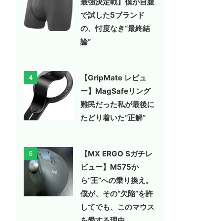
最強決定戦】僕が自腹
で試した5ブランド
の、忖度なき“最終結
論”
【GripMate レビュ
4
ー】MagSafeリング
難民だった私が最後に
たどり着いた“正解”
【MX ERGO Sガチレ
5
ビュー】M575か
ら“王”への乗り換え。
僕が、その“欠陥”を許
してでも、このマウス
を愛する理由