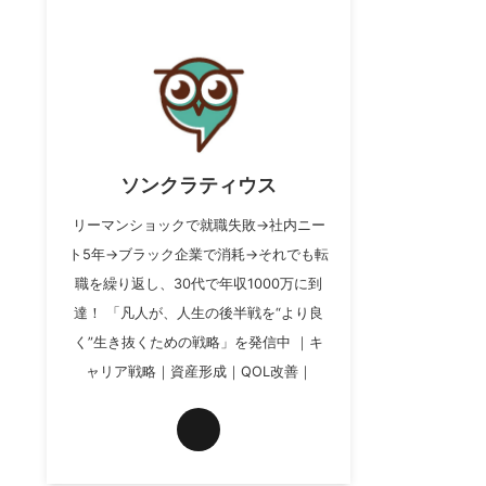
ソンクラティウス
リーマンショックで就職失敗→社内ニー
ト5年→ブラック企業で消耗→それでも転
職を繰り返し、30代で年収1000万に到
達！ 「凡人が、人生の後半戦を“より良
く”生き抜くための戦略」を発信中 ｜キ
ャリア戦略｜資産形成｜QOL改善｜