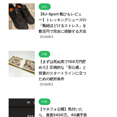
QOL
【RJ-Sport 靴ひもレビュ
ー】トレッキングシューズの
「靴紐ほどけるストレス」を
数百円で完全に排除する方法
2026/8/3
貯蓄
【まずは死ぬ気で100万円貯
めろ】圧倒的な「安心感」と
投資のスタートラインに立つ
ための絶対条件
2026/8/3
FIRE
【マネフォ公開】気付いた
ら、資産5400万。40歳手前