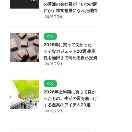
の普通の会社員が「いつの間
にか」準富裕層になれた理由
2026/7/24
QOL
2025年に買って良かったニ
ッチなガジェット20選 生産
性を極限まで高める自己投資
2026/7/23
QOL
2026年上半期に買って良か
ったもの。生活の質を底上げ
する至高のアイテム20選
2026/7/23