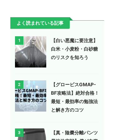
よく読まれている記事
【白い悪魔に要注意】
1
白米・小麦粉・白砂糖
のリスクを知ろう
【グロービスGMAP-
2
BF攻略法】絶対合格！
最短・最効率の勉強法
と解き方のコツ
【真・陰嚢分離パンツ
3