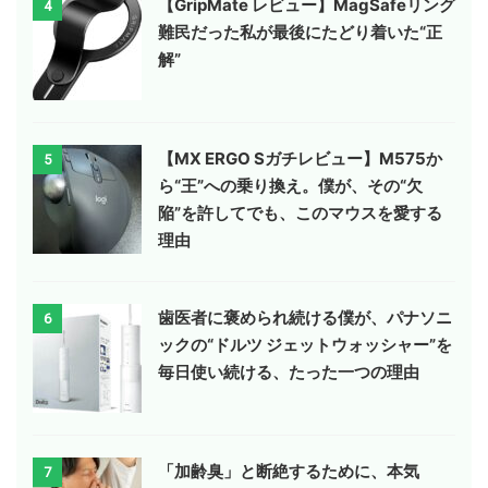
【GripMate レビュー】MagSafeリング
4
難民だった私が最後にたどり着いた“正
解”
【MX ERGO Sガチレビュー】M575か
5
ら“王”への乗り換え。僕が、その“欠
陥”を許してでも、このマウスを愛する
理由
歯医者に褒められ続ける僕が、パナソニ
6
ックの“ドルツ ジェットウォッシャー”を
毎日使い続ける、たった一つの理由
「加齢臭」と断絶するために、本気
7