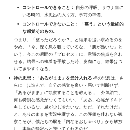
コントロールできること：
自分の呼吸、サウナ室に
いる時間、水風呂の入り方、事前の準備。
コントロールできないこと：
「整う」という最終的
な感覚そのもの。
つまり、「整っただろうか？」と結果を追い求めるのを
やめ、「今、深く息を吸っているな」「肌が熱いな」と
いう、今この瞬間の「プロセス」に、意識の焦点を合わ
せる。結果への執着を手放した時、皮肉にも、結果はつ
いてきやすくなる。
禅の思想：「あるがまま」を受け入れる
禅の思想は、さ
らに一歩進んで、自分の感覚を良い・悪いで判断せず、
「あるがまま」に観察することを教える 。 外気浴で、
何も特別な感覚がなくてもいい。「ああ、心臓がドキド
キしているな。風が少し冷たいな。ただ、それだけだ」
と、ありのままを実況中継する。この評価を伴わない観
察こそが、僕たちの脳を「内なるおしゃべり」から解放
し、本当の静寂へと導いてくれるのだ 。