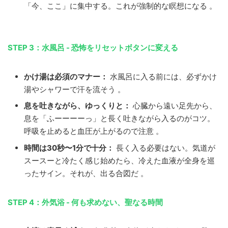
「今、ここ」に集中する。これが強制的な瞑想になる 。
STEP 3：水風呂 - 恐怖をリセットボタンに変える
かけ湯は必須のマナー：
水風呂に入る前には、必ずかけ
湯やシャワーで汗を流そう 。
息を吐きながら、ゆっくりと：
心臓から遠い足先から、
息を「ふーーーーっ」と長く吐きながら入るのがコツ。
呼吸を止めると血圧が上がるので注意 。
時間は30秒〜1分で十分：
長く入る必要はない。気道が
スースーと冷たく感じ始めたら、冷えた血液が全身を巡
ったサイン。それが、出る合図だ 。
STEP 4：外気浴 - 何も求めない、聖なる時間