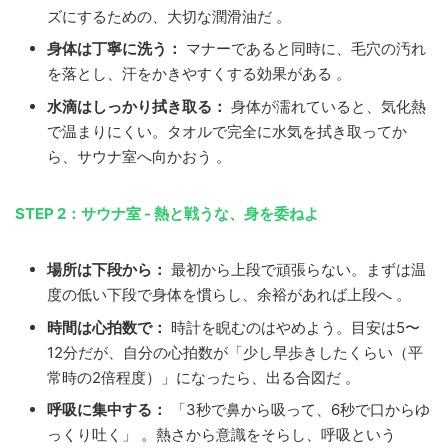
ズにするための、大切な潤滑油だ 。
身体は丁寧に洗う：
マナーであると同時に、毛穴の汚れ
を落とし、汗をかきやすくする効果がある 。
水滴はしっかり拭き取る：
身体が濡れていると、気化熱
で温まりにくい。タオルで完全に水気を拭き取ってか
ら、サウナ室へ向かおう 。
STEP 2：サウナ室 - 熱と戦うな、身を委ねよ
場所は下段から：
最初から上段で頑張らない。まずは温
度の低い下段で身体を慣らし、余裕があれば上段へ 。
時間は心拍数で：
時計を睨むのはやめよう。目安は5〜
12分だが、自分の心拍数が「少し早歩きしたくらい（平
常時の2倍程度）」になったら、出る合図だ 。
呼吸に集中する：
「3秒で鼻から吸って、6秒で口からゆ
っくり吐く」 。熱さから意識をそらし、呼吸という