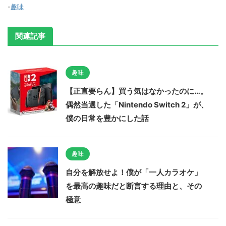
-
趣味
関連記事
趣味
【正直要らん】買う気はなかったのに…。
偶然当選した「Nintendo Switch 2」が、
僕の日常を豊かにした話
趣味
自分を解放せよ！僕が「一人カラオケ」
を最高の趣味だと断言する理由と、その
極意