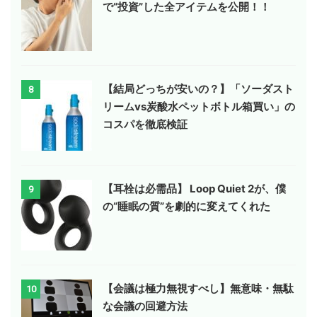
で“投資”した全アイテムを公開！！
【結局どっちが安いの？】「ソーダスト
8
リームvs炭酸水ペットボトル箱買い」の
コスパを徹底検証
【耳栓は必需品】 Loop Quiet 2が、僕
9
の“睡眠の質”を劇的に変えてくれた
【会議は極力無視すべし】無意味・無駄
10
な会議の回避方法