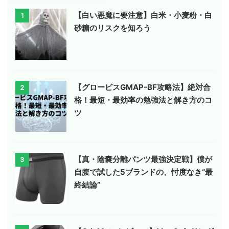
【白い悪魔に要注意】白米・小麦粉・白
1
砂糖のリスクを知ろう
【グロービスGMAP-BF攻略法】絶対合
2
格！最短・最効率の勉強法と解き方のコ
ツ
【真・陰嚢分離パンツ最強決定戦】僕が
3
自腹で試した5ブランドの、忖度なき“最
終結論”