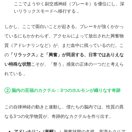
ここでようやく副交感神経（ブレーキ）を優位にし、深
いリラックスモードへ移行する 。
しかし、ここで面白いことが起きる。ブレーキが強くかかっ
ているにもかかわらず、アクセルによって放出された興奮物
質（アドレナリンなど）が、まだ血中に残っているのだ。こ
の
「リラックス」と「興奮」が同居する、日常ではありえな
い特殊な状態
こそが、「整う」感覚の正体の一つだと考えら
れている 。
② 脳内の至福のカクテル：3つのホルモンが織りなす奇跡
この自律神経の動きと連動し、僕たちの脳内では、性質の異
なる3つの化学物質が、奇跡的なカクテルを作り出す。
アドレナリン（覚醒）：
興奮状態の名残。意識をクリア