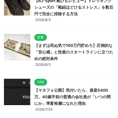
【RJ-Sport 靴ひもレビュー】トレッキング
シューズの「靴紐ほどけるストレス」を数百
円で完全に排除する方法
2026/8/3
貯蓄
【まずは死ぬ気で100万円貯めろ】圧倒的な
「安心感」と投資のスタートラインに立つた
めの絶対条件
2026/8/3
FIRE
【マネフォ公開】気付いたら、資産5400
万。40歳手前の普通の会社員が「いつの間
にか」準富裕層になれた理由
2026/7/24