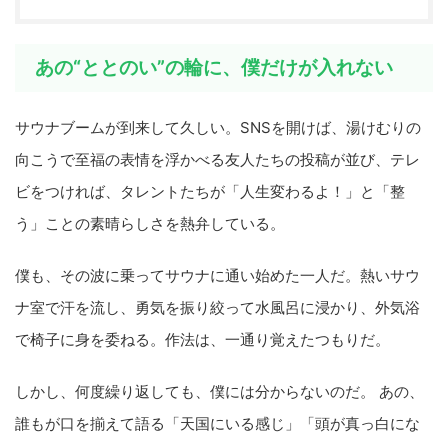
あの“ととのい”の輪に、僕だけが入れない
サウナブームが到来して久しい。SNSを開けば、湯けむりの
向こうで至福の表情を浮かべる友人たちの投稿が並び、テレ
ビをつければ、タレントたちが「人生変わるよ！」と「整
う」ことの素晴らしさを熱弁している。
僕も、その波に乗ってサウナに通い始めた一人だ。熱いサウ
ナ室で汗を流し、勇気を振り絞って水風呂に浸かり、外気浴
で椅子に身を委ねる。作法は、一通り覚えたつもりだ。
しかし、何度繰り返しても、僕には分からないのだ。 あの、
誰もが口を揃えて語る「天国にいる感じ」「頭が真っ白にな