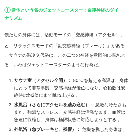
① 身体という名のジェットコースター：自律神経のダイ
ナミズム
僕たちの身体には、活動モードの「交感神経（アクセル）」
と、リラックスモードの「副交感神経（ブレーキ）」がある
。サウナの温冷交代浴は、この二つの神経を意図的に揺さぶ
る、いわばジェットコースターのような行為だ。
サウナ室（アクセル全開）：
80℃を超える高温は、身体
にとって非常事態。交感神経が優位になり、心拍数は安
静時の約2倍にまで跳ね上がる 。
水風呂（さらにアクセルを踏み込む）：
急激な冷たさも
また、強烈なストレス。交感神経は活発なまま、血管は
急速に収縮し、身体は極限状態に対応しようとする 。
外気浴（急ブレーキと、残響）：
危機を脱した身体は、