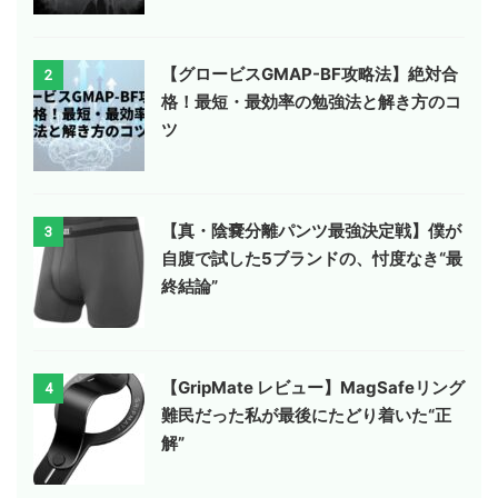
【グロービスGMAP-BF攻略法】絶対合
2
格！最短・最効率の勉強法と解き方のコ
ツ
【真・陰嚢分離パンツ最強決定戦】僕が
3
自腹で試した5ブランドの、忖度なき“最
終結論”
【GripMate レビュー】MagSafeリング
4
難民だった私が最後にたどり着いた“正
解”