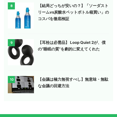
【結局どっちが安いの？】「ソーダスト
8
リームvs炭酸水ペットボトル箱買い」の
コスパを徹底検証
【耳栓は必需品】 Loop Quiet 2が、僕
9
の“睡眠の質”を劇的に変えてくれた
【会議は極力無視すべし】無意味・無駄
10
な会議の回避方法