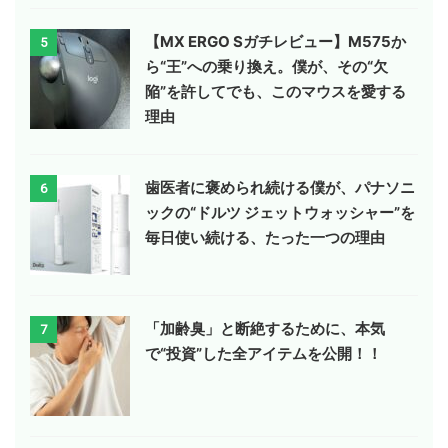
【MX ERGO Sガチレビュー】M575か
5
ら“王”への乗り換え。僕が、その“欠
陥”を許してでも、このマウスを愛する
理由
歯医者に褒められ続ける僕が、パナソニ
6
ックの“ドルツ ジェットウォッシャー”を
毎日使い続ける、たった一つの理由
「加齢臭」と断絶するために、本気
7
で“投資”した全アイテムを公開！！