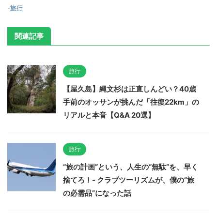
-
旅行
関連記事
旅行
【屋久島】縄文杉は正直しんどい？40歳
手前のオッサンが挑んだ「往復22km」の
リアルと本音【Q&A 20選】
旅行
“旅の計画”という、人生の“無駄”を、早く
捨てろ！- クラブツーリズムが、僕の“旅
の必需品”になった話