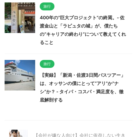
旅行
400年の“巨大プロジェクト”の終焉。- 佐
渡金山と「ラピュタの城」が、僕たち
の“キャリアの終わり”について教えてくれ
ること
旅行
【実録】「新潟・佐渡3日間バスツアー」
は、オッサンの僕にとって“アリ”か“ナ
シ”か？ - タイパ・コスパ・満足度を、徹
底解剖する
【会社が嫌な人向け】会社に依存しない生き