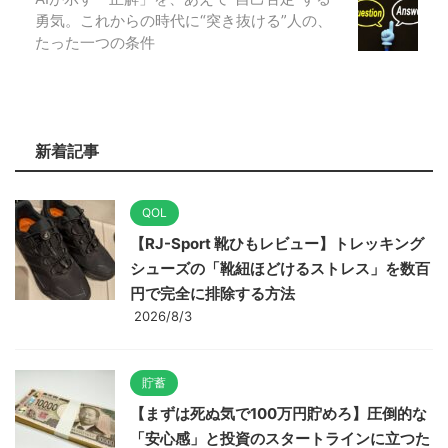
勇気。これからの時代に“突き抜ける”人の、
たった一つの条件
新着記事
QOL
【RJ-Sport 靴ひもレビュー】トレッキング
シューズの「靴紐ほどけるストレス」を数百
円で完全に排除する方法
2026/8/3
貯蓄
【まずは死ぬ気で100万円貯めろ】圧倒的な
「安心感」と投資のスタートラインに立つた