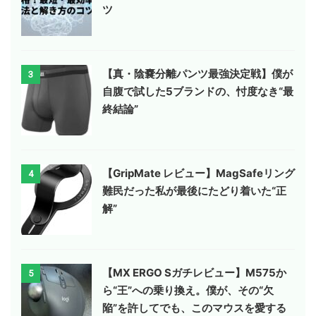
ツ
【真・陰嚢分離パンツ最強決定戦】僕が
3
自腹で試した5ブランドの、忖度なき“最
終結論”
【GripMate レビュー】MagSafeリング
4
難民だった私が最後にたどり着いた“正
解”
【MX ERGO Sガチレビュー】M575か
5
ら“王”への乗り換え。僕が、その“欠
陥”を許してでも、このマウスを愛する