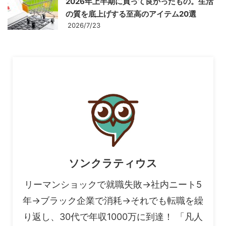
2026年上半期に買って良かったもの。生活
の質を底上げする至高のアイテム20選
2026/7/23
ソンクラティウス
リーマンショックで就職失敗→社内ニート5
年→ブラック企業で消耗→それでも転職を繰
り返し、30代で年収1000万に到達！ 「凡人