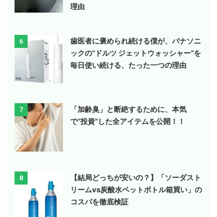
理由
歯医者に褒められ続ける僕が、パナソニ
6
ックの“ドルツ ジェットウォッシャー”を
毎日使い続ける、たった一つの理由
「加齢臭」と断絶するために、本気
7
で“投資”した全アイテムを公開！！
【結局どっちが安いの？】「ソーダスト
8
リームvs炭酸水ペットボトル箱買い」の
コスパを徹底検証