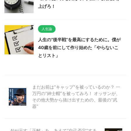
上げろ！
人生論
人生の“後半戦”を最高にするために。僕が
40歳を前にして作り始めた「やらないこ
とリスト」
まだお前は"キャップ"を被っているのか？ 一
万円の“紳士帽”を被ってみろ！ オッサンが、
その他大勢から抜け出すための、最後の“武
器”
AIが示す「正解」を、あえて“自己否定”する