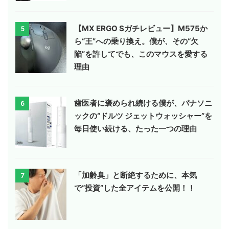
【MX ERGO Sガチレビュー】M575か
5
ら“王”への乗り換え。僕が、その“欠
陥”を許してでも、このマウスを愛する
理由
歯医者に褒められ続ける僕が、パナソニ
6
ックの“ドルツ ジェットウォッシャー”を
毎日使い続ける、たった一つの理由
「加齢臭」と断絶するために、本気
7
で“投資”した全アイテムを公開！！