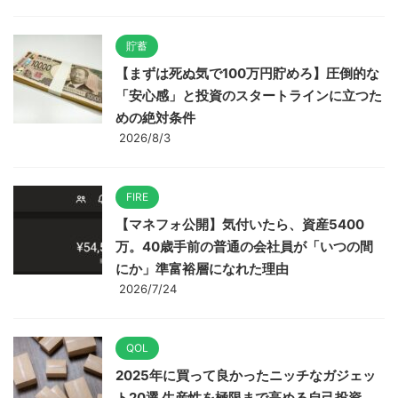
貯蓄
【まずは死ぬ気で100万円貯めろ】圧倒的な
「安心感」と投資のスタートラインに立つた
めの絶対条件
2026/8/3
FIRE
【マネフォ公開】気付いたら、資産5400
万。40歳手前の普通の会社員が「いつの間
にか」準富裕層になれた理由
2026/7/24
QOL
2025年に買って良かったニッチなガジェッ
ト20選 生産性を極限まで高める自己投資