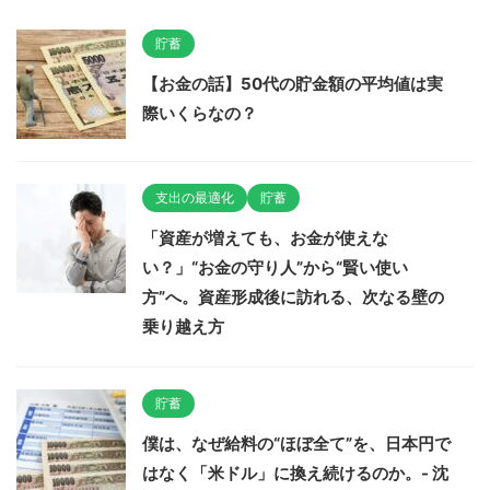
貯蓄
【お金の話】50代の貯金額の平均値は実
際いくらなの？
支出の最適化
貯蓄
「資産が増えても、お金が使えな
い？」“お金の守り人”から“賢い使い
方”へ。資産形成後に訪れる、次なる壁の
乗り越え方
貯蓄
僕は、なぜ給料の“ほぼ全て”を、日本円で
はなく「米ドル」に換え続けるのか。- 沈