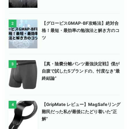
【グロービスGMAP-BF攻略法】絶対合
2
格！最短・最効率の勉強法と解き方のコ
ツ
【真・陰嚢分離パンツ最強決定戦】僕が
3
自腹で試した5ブランドの、忖度なき“最
終結論”
【GripMate レビュー】MagSafeリング
4
難民だった私が最後にたどり着いた“正
解”