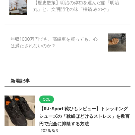
【歴史散策】明治の偉功を運んだ船「明治
丸」と、文明開化の味「桜鍋 みのや」
年収1000万円でも、高級車を買っても、心
は満たされないのか？
新着記事
QOL
【RJ-Sport 靴ひもレビュー】トレッキング
シューズの「靴紐ほどけるストレス」を数百
円で完全に排除する方法
2026/8/3