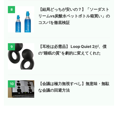
【結局どっちが安いの？】「ソーダスト
8
リームvs炭酸水ペットボトル箱買い」の
コスパを徹底検証
【耳栓は必需品】 Loop Quiet 2が、僕
9
の“睡眠の質”を劇的に変えてくれた
【会議は極力無視すべし】無意味・無駄
10
な会議の回避方法